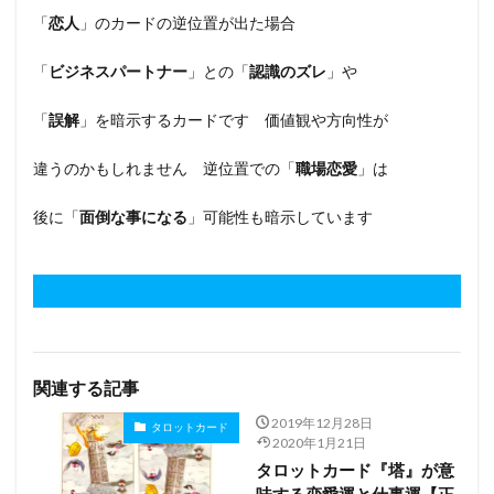
「
恋人
」のカードの逆位置が出た場合
「
ビジネスパートナー
」との「
認識のズレ
」や
「
誤解
」を暗示するカードです 価値観や方向性が
違うのかもしれません 逆位置での「
職場恋愛
」は
後に「
面倒な事になる
」可能性も暗示しています
関連する記事
2019年12月28日
タロットカード
2020年1月21日
タロットカード『塔』が意
味する恋愛運と仕事運【正