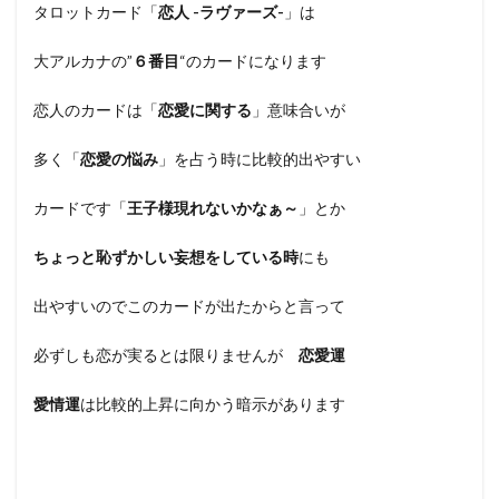
タロットカード「
恋人 -ラヴァーズ-
」は
大アルカナの”
６番目
“のカードになります
恋人のカードは「
恋愛に関する
」意味合いが
多く「
恋愛の悩み
」を占う時に比較的出やすい
カードです「
王子様現れないかなぁ～
」とか
ちょっと恥ずかしい妄想をしている時
にも
出やすいのでこのカードが出たからと言って
必ずしも恋が実るとは限りませんが
恋愛運
愛情運
は比較的上昇に向かう暗示があります