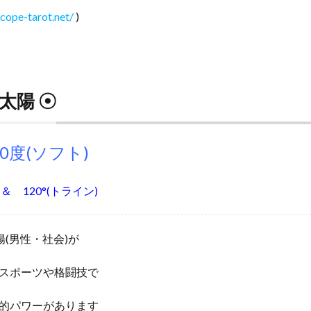
cope-tarot.net/
)
太陽 ☉
20度(ソフト)
＆ 120°(トライン)
陽(男性・社会)が
スポーツや格闘技で
的パワーがあります