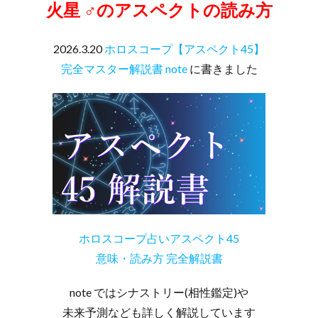
火星 ♂のアスペクトの読み方
2026.3.20
ホロスコープ【アスペクト45】
完全マスター解説書 note
に書きました
ホロスコープ占いアスペクト45
意味・読み方 完全解説書
note ではシナストリー(相性鑑定)や
未来予測なども詳しく解説しています