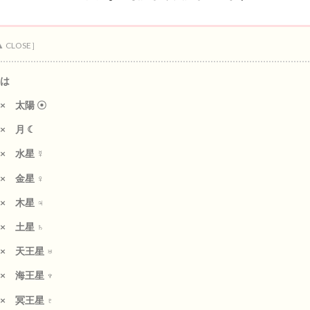
は
× 太陽 ☉
× 月 ☾
× 水星 ☿
× 金星 ♀
× 木星 ♃
× 土星 ♄
× 天王星 ♅
× 海王星 ♆
× 冥王星 ♇