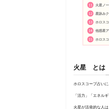
11
火星ノー
12
星詠みク
13
ホロスコ
14
他惑星ア
15
ホロスコ
火星 とは
ホロスコープ占いに
「活力」「エネルギ
火星が活発的な人は