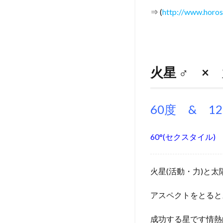
⇒ (
http://www.horos
火星 ♂ × 
60度 & 1
60°(セクスタイル) 
火星(活動・力)と太
アスペクトをとると
成功する星です情熱