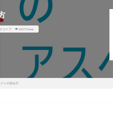
方
スコープ
15377view
ペクトの読み方