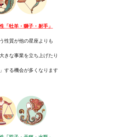
属性「牡羊・獅子・射手」
う性質が他の星座よりも
大きな事業を立ち上げたり
」する機会が多くなります
属性「双子・天秤・水瓶」