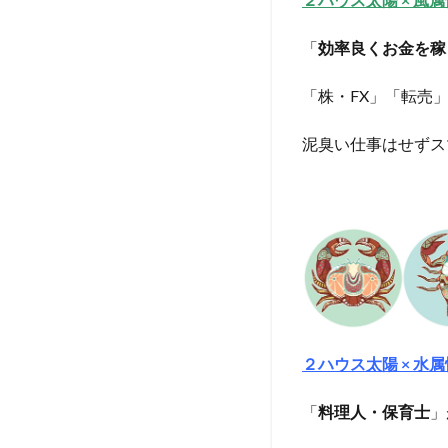
「
効率良くお金を稼
「株・FX」「転売
泥臭い仕事はせずス
２ハウス太陽 × 水
「
料理人・保育士
」