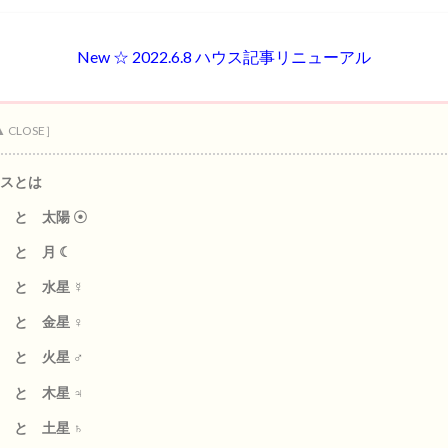
New ☆ 2022.6.8 ハウス記事リニューアル
スとは
 と 太陽 ☉
 と 月 ☾
 と 水星 ☿
 と 金星 ♀
 と 火星 ♂
 と 木星 ♃
 と 土星 ♄