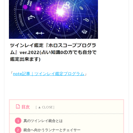
「
note記事｜ツインレイ鑑定プログラム
」
目次
1
真のツインレイ統合とは
2
統合へ向かうランナーとチェイサー