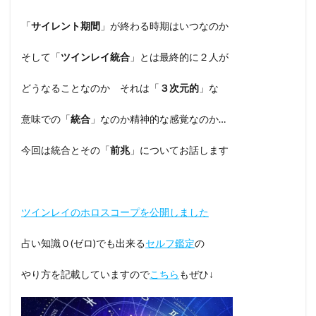
「
サイレント期間
」が終わる時期はいつなのか
そして「
ツインレイ統合
」とは最終的に２人が
どうなることなのか それは「
３次元的
」な
意味での「
統合
」なのか精神的な感覚なのか…
今回は統合とその「
前兆
」についてお話します
ツインレイのホロスコープを公開しました
占い知識０(ゼロ)でも出来る
セルフ鑑定
の
やり方を記載していますので
こちら
もぜひ↓