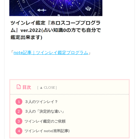
「
note記事｜ツインレイ鑑定プログラム
」
目次
1
３人のツインレイ？
2
３人の「決定的な違い」
3
ツインレイ鑑定のご依頼
4
ツインレイ note(有料記事)