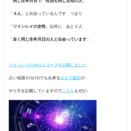
「
同じ生年月日で 性別も同じ女性の人
」
「
３人
」と出会っているんです つまり
「
ツインレイの女性
」以外に あと２人
「
全く同じ生年月日の人と出会っています
」
ツインレイのホロスコープを公開しました
占い知識０(ゼロ)でも出来る
セルフ鑑定
の
やり方を記載していますので
こちら
もぜひ↓