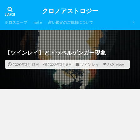
クロノアストロジー
ホロスコープ
note
占い鑑定のご依頼について
【ツインレイ】とドッペルゲンガー現象
2020年3月15日
2022年3月8日
ツインレイ
2691view