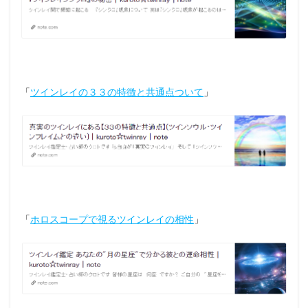
「
ツインレイの３３の特徴と共通点ついて
」
「
ホロスコープで視るツインレイの相性
」